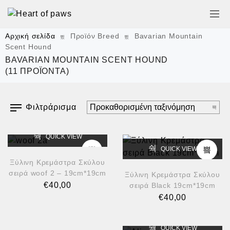
Αρχική σελίδα
Προϊόν Breed
Bavarian Mountain
Scent Hound
BAVARIAN MOUNTAIN SCENT HOUND
(11 ΠΡΟΪΌΝΤΑ)
Φιλτράρισμα
QUICK VIEW
QUICK VIEW
Ξύλινη Κρεμάστρα Σκύλου
σειρά woof 2 – 19cm*19cm
Ξύλινη Κρεμάστρα Σκύλου
€
40,00
σειρά Black 19cm*19cm
€
40,00
QUICK VIEW
QUICK VIEW