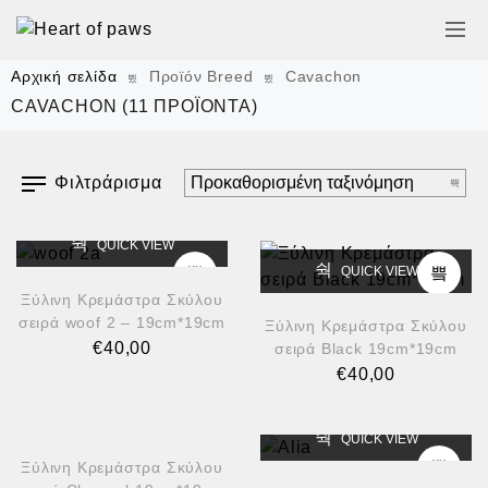
Αρχική σελίδα
Προϊόν Breed
Cavachon
CAVACHON
(11 ΠΡΟΪΌΝΤΑ)
Φιλτράρισμα
QUICK VIEW
QUICK VIEW
Ξύλινη Κρεμάστρα Σκύλου
σειρά woof 2 – 19cm*19cm
Ξύλινη Κρεμάστρα Σκύλου
€
40,00
σειρά Black 19cm*19cm
€
40,00
QUICK VIEW
QUICK VIEW
Ξύλινη Κρεμάστρα Σκύλου