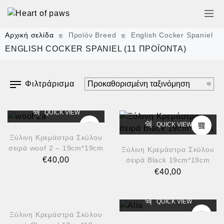
Αρχική σελίδα
Προϊόν Breed
English Cocker Spaniel
ENGLISH COCKER SPANIEL
(11 ΠΡΟΪΌΝΤΑ)
Φιλτράρισμα
QUICK VIEW
QUICK VIEW
Ξύλινη Κρεμάστρα Σκύλου
σειρά woof 2 – 19cm*19cm
Ξύλινη Κρεμάστρα Σκύλου
€
40,00
σειρά Black 19cm*19cm
€
40,00
QUICK VIEW
QUICK VIEW
Ξύλινη Κρεμάστρα Σκύλου