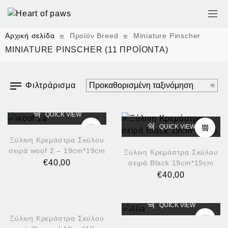
Αρχική σελίδα
Προϊόν Breed
Miniature Pinscher
MINIATURE PINSCHER
(11 ΠΡΟΪΌΝΤΑ)
Φιλτράρισμα
QUICK VIEW
QUICK VIEW
Ξύλινη Κρεμάστρα Σκύλου
σειρά woof 2 – 19cm*19cm
Ξύλινη Κρεμάστρα Σκύλου
€
40,00
σειρά Black 19cm*19cm
€
40,00
QUICK VIEW
QUICK VIEW
Ξύλινη Κρεμάστρα Σκύλου