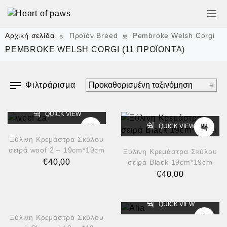
Αρχική σελίδα
Προϊόν Breed
Pembroke Welsh Corgi
PEMBROKE WELSH CORGI
(11 ΠΡΟΪΌΝΤΑ)
Φιλτράρισμα
QUICK VIEW
QUICK VIEW
Ξύλινη Κρεμάστρα Σκύλου
σειρά woof 2 – 19cm*19cm
Ξύλινη Κρεμάστρα Σκύλου
€
40,00
σειρά Black 19cm*19cm
€
40,00
QUICK VIEW
QUICK VIEW
Ξύλινη Κρεμάστρα Σκύλου