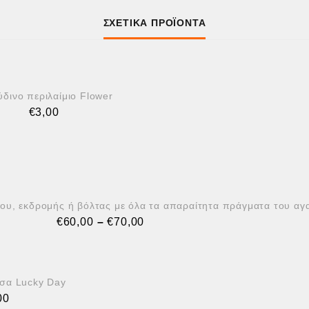
ΣΧΕΤΙΚΆ ΠΡΟΪΌΝΤΑ
OUT OF STOCK
ύδινο περιλαίμιο Flower
€
3,00
ίου, εκδρομής ή βόλτας με όλα τα απαραίτητα πράγματα του αγ
€
60,00
–
€
70,00
σα Lucky Day
00