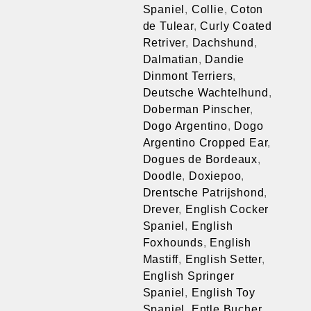
Spaniel
,
Collie
,
Coton
de Tulear
,
Curly Coated
Retriver
,
Dachshund
,
Dalmatian
,
Dandie
Dinmont Terriers
,
Deutsche Wachtelhund
,
Doberman Pinscher
,
Dogo Argentino
,
Dogo
Argentino Cropped Ear
,
Dogues de Bordeaux
,
Doodle
,
Doxiepoo
,
Drentsche Patrijshond
,
Drever
,
English Cocker
Spaniel
,
English
Foxhounds
,
English
Mastiff
,
English Setter
,
English Springer
Spaniel
,
English Toy
Spaniel
,
Entle Bucher