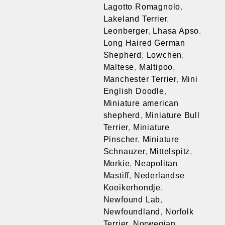
Lagotto Romagnolo
,
Lakeland Terrier
,
Leonberger
,
Lhasa Apso
,
Long Haired German
Shepherd
,
Lowchen
,
Maltese
,
Maltipoo
,
Manchester Terrier
,
Mini
English Doodle
,
Miniature american
shepherd
,
Miniature Bull
Terrier
,
Miniature
Pinscher
,
Miniature
Schnauzer
,
Mittelspitz
,
Morkie
,
Neapolitan
Mastiff
,
Nederlandse
Kooikerhondje
,
Newfound Lab
,
Newfoundland
,
Norfolk
Terrier
,
Norwegian