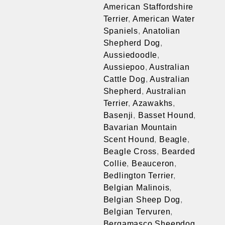
American Staffordshire
Terrier
,
American Water
Spaniels
,
Anatolian
Shepherd Dog
,
Aussiedoodle
,
Aussiepoo
,
Australian
Cattle Dog
,
Australian
Shepherd
,
Australian
Terrier
,
Azawakhs
,
Basenji
,
Basset Hound
,
Bavarian Mountain
Scent Hound
,
Beagle
,
Beagle Cross
,
Bearded
Collie
,
Beauceron
,
Bedlington Terrier
,
Belgian Malinois
,
Belgian Sheep Dog
,
Belgian Tervuren
,
Bergamasco Sheepdog
,