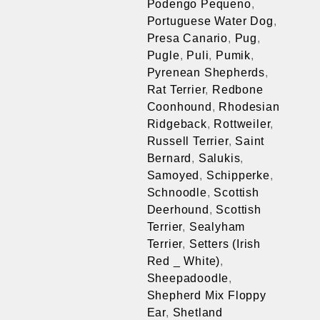
Podengo Pequeno
,
Portuguese Water Dog
,
Presa Canario
,
Pug
,
Pugle
,
Puli
,
Pumik
,
Pyrenean Shepherds
,
Rat Terrier
,
Redbone
Coonhound
,
Rhodesian
Ridgeback
,
Rottweiler
,
Russell Terrier
,
Saint
Bernard
,
Salukis
,
Samoyed
,
Schipperke
,
Schnoodle
,
Scottish
Deerhound
,
Scottish
Terrier
,
Sealyham
Terrier
,
Setters (Irish
Red _ White)
,
Sheepadoodle
,
Shepherd Mix Floppy
Ear
,
Shetland