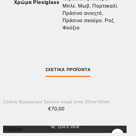
Χρώμα Plexiglass
Μπλε
,
Μωβ
,
Πορτοκαλί
,
Πράσινο ανοιχτό
,
Πράσινο σκούρο
,
Ροζ
,
Φούξια
ΣΧΕΤΙΚΆ ΠΡΟΪΌΝΤΑ
QUICK VIEW
Ξύλινη Κρεμάστρα Σκύλου σειρά Irma 30cm*40cm
€
70,00
QUICK VIEW