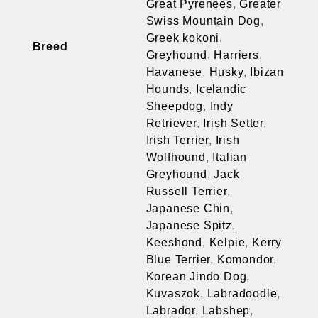
Great Pyrenees
,
Greater
Swiss Mountain Dog
,
Greek kokoni
,
Breed
Greyhound
,
Harriers
,
Havanese
,
Husky
,
Ibizan
Hounds
,
Icelandic
Sheepdog
,
Indy
Retriever
,
Irish Setter
,
Irish Terrier
,
Irish
Wolfhound
,
Italian
Greyhound
,
Jack
Russell Terrier
,
Japanese Chin
,
Japanese Spitz
,
Keeshond
,
Kelpie
,
Kerry
Blue Terrier
,
Komondor
,
Korean Jindo Dog
,
Kuvaszok
,
Labradoodle
,
Labrador
,
Labshep
,