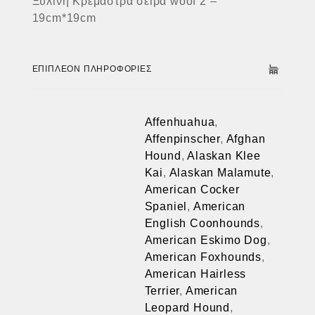
Ξύλινη Κρεμάστρα σειρά woof 2 –
19cm*19cm
ΕΠΙΠΛΈΟΝ ΠΛΗΡΟΦΟΡΊΕΣ
Affenhuahua
,
Affenpinscher
,
Afghan
Hound
,
Alaskan Klee
Kai
,
Alaskan Malamute
,
American Cocker
Spaniel
,
American
English Coonhounds
,
American Eskimo Dog
,
American Foxhounds
,
American Hairless
Terrier
,
American
Leopard Hound
,